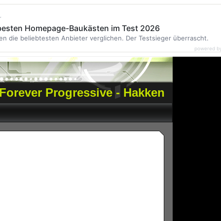
r
 besten Homepage-Baukästen im Test 2026
en die beliebtesten Anbieter verglichen. Der Testsieger überrascht.
powered b
Forever Progressive - Hakken