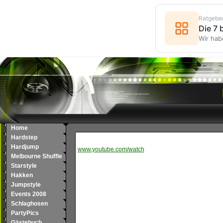
Ratgebe
Die 7
Wir hab
Home
Hardstep
Hardjump
www.youtube.com/watch
Melbourne Shuffle
Starstyle
Hakken
Jumpstyle
Events 2008
Schlaghosen
PartyPics
Gästebuch